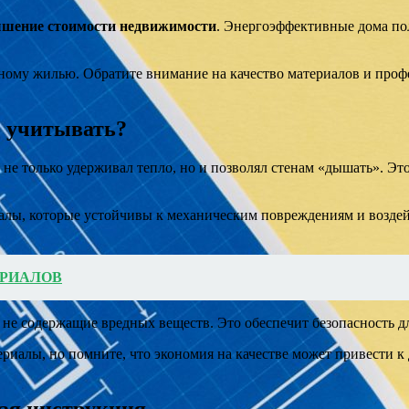
шение стоимости недвижимости
. Энергоэффективные дома пол
чному жилью. Обратите внимание на качество материалов и про
о учитывать?
е только удерживал тепло, но и позволял стенам «дышать». Это
иалы, которые устойчивы к механическим повреждениям и возд
ТЕРИАЛОВ
не содержащие вредных веществ. Это обеспечит безопасность дл
ериалы, но помните, что экономия на качестве может привести 