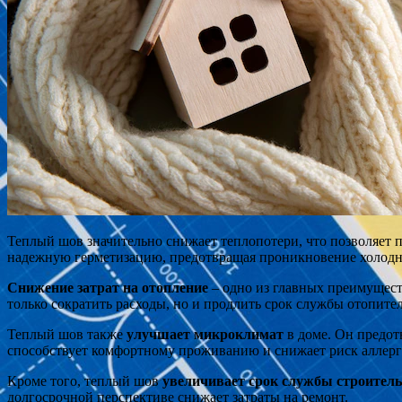
Теплый шов значительно снижает теплопотери, что позволяет
надежную герметизацию, предотвращая проникновение холодно
Снижение затрат на отопление
– одно из главных преимуществ
только сократить расходы, но и продлить срок службы отопите
Теплый шов также
улучшает микроклимат
в доме. Он предот
способствует комфортному проживанию и снижает риск аллерг
Кроме того, теплый шов
увеличивает срок службы строител
долгосрочной перспективе снижает затраты на ремонт.