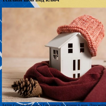
Автор
Сергей Иванович Гавренков
На чтение
6 мин.
Просмотр