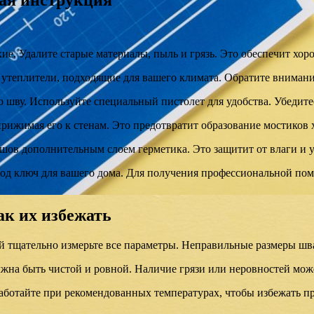
вая инструкция
хие. Удалите старые материалы, пыль и грязь. Это обеспечит хо
утеплители, подходящие для вашего климата. Обратите внимани
 шву. Используйте специальный пистолет для удобства. Убедитес
прижимая его к стенам. Это предотвратит образование мостиков 
 шов дополнительным слоем герметика. Это защитит от влаги и
под ключ для вашего дома. Для получения профессиональной по
ак их избежать
 тщательно измерьте все параметры. Неправильные размеры шва
жна быть чистой и ровной. Наличие грязи или неровностей мож
Работайте при рекомендованных температурах, чтобы избежать п