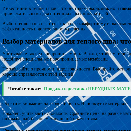
Инвестиции в теплый шов – это не только экономия, но и
повы
привлекательными для потенциальных покупателей.
Выбор теплого шва – это шаг к более комфортному и экономи
эффективность и долговечность решения.
Выбор материалов для теплого шва: чт
Учитывайте также паропроницаемость. Важно, чтобы материал н
подойдут специальные паропроницаемые мембраны.
Не забывайте о прочности и долговечности. Выбирайте матер
хорошо справляются с этой задачей.
Читайте также:
Продажа и доставка НЕРУДНЫХ МА
Обратите внимание на экологичность. Используйте материалы, 
Наконец, учитывайте стоимость. Сравните цены на разные мат
оптимальный баланс между ценой и качеством.