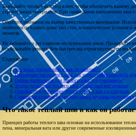
Выбирайте теплый шов под ключ, чтобы обеспечить вашему дом
строительных материалов. При правильном выполнении шов ста
Обратите внимание на выбор качественных материалов. Исполь
особенности вашего дома: тип стен, климатические условия и
нюансы.
Не забывайте о регулярном обслуживании швов. Проверяйте их 
откладывайте ремонт. Чем быстрее вы отреагируете, тем меньше
Содержание
Что такое теплый шов и как он работает?
Преимущества теплого шва для энергоэффективности до
Выбор материалов для теплого шва: что учитывать?
Этапы установки теплого шва: пошаговая инструкция
Ошибки при установке теплого шва и как их избежать
Сравнение стоимости теплого шва с другими методами у
Что такое теплый шов и как он работае
Принцип работы теплого шва основан на использовании тепло
пена, минеральная вата или другие современные изоляционные