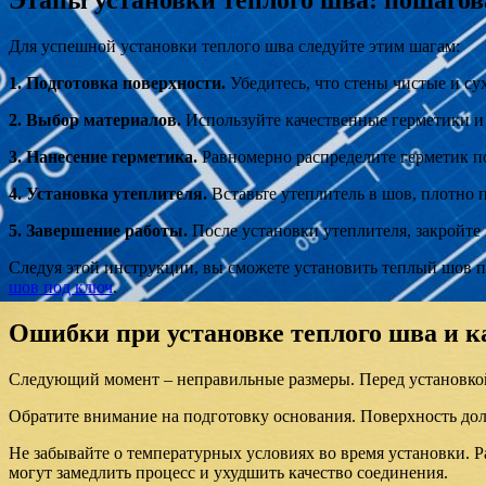
Этапы установки теплого шва: пошаго
Для успешной установки теплого шва следуйте этим шагам:
1. Подготовка поверхности.
Убедитесь, что стены чистые и су
2. Выбор материалов.
Используйте качественные герметики и 
3. Нанесение герметика.
Равномерно распределите герметик по
4. Установка утеплителя.
Вставьте утеплитель в шов, плотно 
5. Завершение работы.
После установки утеплителя, закройте
Следуя этой инструкции, вы сможете установить теплый шов 
шов под ключ
.
Ошибки при установке теплого шва и к
Следующий момент – неправильные размеры. Перед установкой
Обратите внимание на подготовку основания. Поверхность дол
Не забывайте о температурных условиях во время установки. 
могут замедлить процесс и ухудшить качество соединения.