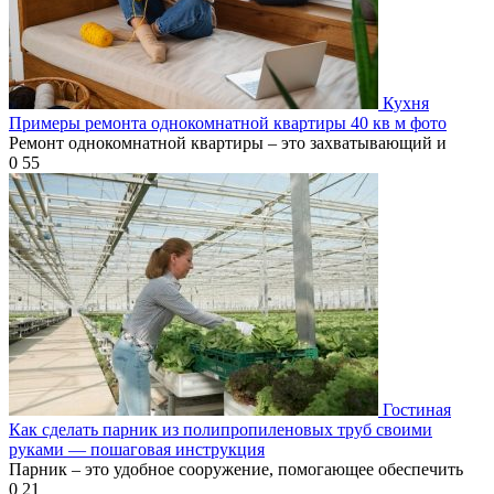
Кухня
Примеры ремонта однокомнатной квартиры 40 кв м фото
Ремонт однокомнатной квартиры – это захватывающий и
0
55
Гостиная
Как сделать парник из полипропиленовых труб своими
руками — пошаговая инструкция
Парник – это удобное сооружение, помогающее обеспечить
0
21