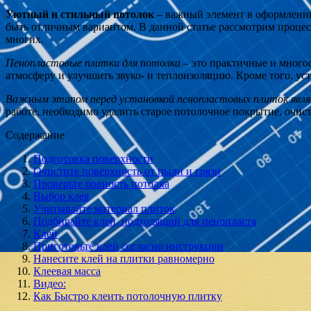
Уютный и стильный потолок
– важный элемент в оформлении
быть отличным вариантом. В данной статье рассмотрим процес
многих.
Пенопластовые плитки для потолка
– это практичные и много
атмосферу и улучшить звуко- и теплоизоляцию. Кроме того, у
Важным этапом перед установкой пенопластовых плиток явля
работе, необходимо удалить старое потолочное покрытие, очист
Содержание
Подготовка поверхности
Очистите поверхность от пыли и грязи
Проверьте ровность потолка
Выбор клея
Учитывайте материал плиток
Подбирайте клей, подходящий для пенопласта
Клей
Приготовьте клей согласно инструкции
Нанесите клей на плитки равномерно
Клеевая масса
Видео:
Как Быстро клеить потолочную плитку