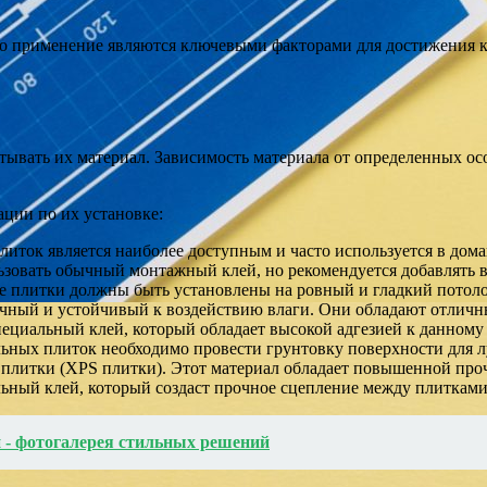
го применение являются ключевыми факторами для достижения к
ывать их материал. Зависимость материала от определенных ос
ции по их установке:
литок является наиболее доступным и часто используется в до
ьзовать обычный монтажный клей, но рекомендуется добавлять в
вые плитки должны быть установлены на ровный и гладкий потол
чный и устойчивый к воздействию влаги. Они обладают отличн
ециальный клей, который обладает высокой адгезией к данному 
льных плиток необходимо провести грунтовку поверхности для л
литки (XPS плитки). Этот материал обладает повышенной проч
льный клей, который создаст прочное сцепление между плитками
 - фотогалерея стильных решений