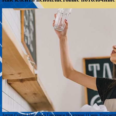
Автор
Сергей Иванович Гавренков
На чтение
11 мин.
Просмот