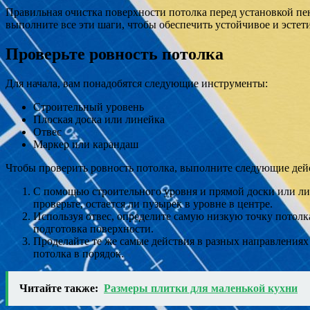
Правильная очистка поверхности потолка перед установкой п
выполните все эти шаги, чтобы обеспечить устойчивое и эстет
Проверьте ровность потолка
Для начала, вам понадобятся следующие инструменты:
Строительный уровень
Плоская доска или линейка
Отвес
Маркер или карандаш
Чтобы проверить ровность потолка, выполните следующие дей
С помощью строительного уровня и прямой доски или лин
проверьте, остается ли пузырек в уровне в центре.
Используя отвес, определите самую низкую точку потолк
подготовка поверхности.
Проделайте те же самые действия в разных направлениях 
потолка в порядок.
Читайте также:
Размеры плитки для маленькой кухни