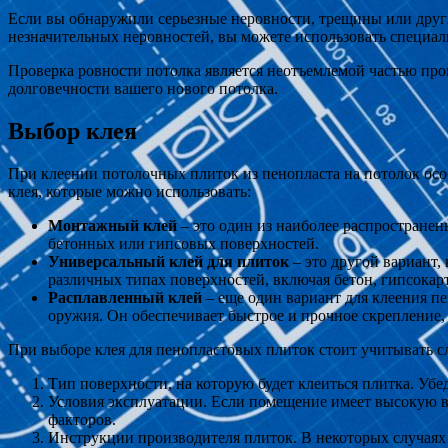
Если вы обнаружили серьезные неровности, трещины или друг
незначительных неровностей, вы можете использовать специал
Проверка ровности потолка является неотъемлемой частью про
долговечности вашего нового потолка.
Выбор клея
При клеении потолочных плиток из пенопласта на потолок осо
клея, которые можно использовать:
Монтажный клей
– это один из наиболее распространен
бетонных или гипсовых поверхностей.
Универсальный клей для плиток
– это другой вариант,
различных типах поверхностей, включая бетон, гипсокар
Расплавленный клей
– еще один вариант для клеения пе
оружия. Он обеспечивает быстрое и прочное скрепление,
При выборе клея для пенопластовых плиток стоит учитывать 
Тип поверхности, на которую будет клеиться плитка. Убе
Условия эксплуатации. Если помещение имеет высокую в
факторов.
Инструкции производителя плиток. В некоторых случаях 