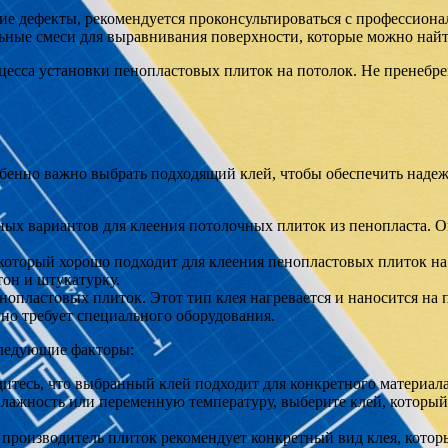
ие дефекты, рекомендуется проконсультироваться с профессион
ьные смеси для выравнивания поверхности, которые можно найт
цесса установки пенопластовых плиток на потолок. Не пренебре
бенно важно выбрать подходящий клей, чтобы обеспечить надеж
ных вариантов для клеения потолочных плиток из пенопласта. О
 который хорошо подходит для клеения пенопластовых плиток н
тон и штукатурку.
нопластовых плиток. Этот тип клея нагревается и наносится на
 но требует специального оборудования.
следующие факторы:
дитесь, что выбранный клей подходит для конкретного материала
лажность или переменную температуру, выберите клей, который
производитель плиток рекомендует конкретный вид клея, которы