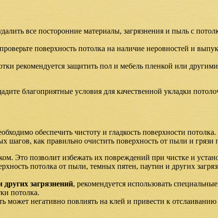
далить все посторонние материалы, загрязнения и пыль с потол
роверьте поверхность потолка на наличие неровностей и выпукл
отки рекомендуется защитить пол и мебель пленкой или другим
адите благоприятные условия для качественной укладки потоло
обходимо обеспечить чистоту и гладкость поверхности потолка. 
ых шагов, как правильно очистить поверхность от пыли и грязи 
ком. Это позволит избежать их повреждений при чистке и устан
ерхность потолка от пыли, темных пятен, паутин и других загря
и других загрязнений
, рекомендуется использовать специальные
ки потолка.
ть может негативно повлиять на клей и привести к отслаиванию