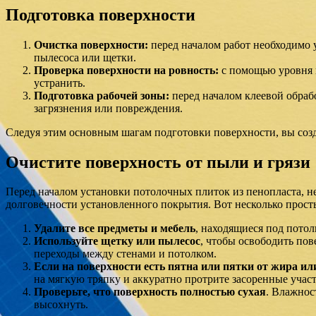
Подготовка поверхности
Очистка поверхности:
перед началом работ необходимо у
пылесоса или щетки.
Проверка поверхности на ровность:
с помощью уровня п
устранить.
Подготовка рабочей зоны:
перед началом клеевой обраб
загрязнения или повреждения.
Следуя этим основным шагам подготовки поверхности, вы созд
Очистите поверхность от пыли и грязи
Перед началом установки потолочных плиток из пенопласта, не
долговечности установленного покрытия. Вот несколько прост
Удалите все предметы и мебель
, находящиеся под потол
Используйте щетку или пылесос
, чтобы освободить пов
переходы между стенами и потолком.
Если на поверхности есть пятна или пятки от жира ил
на мягкую тряпку и аккуратно протрите засоренные участ
Проверьте, что поверхность полностью сухая
. Влажнос
высохнуть.