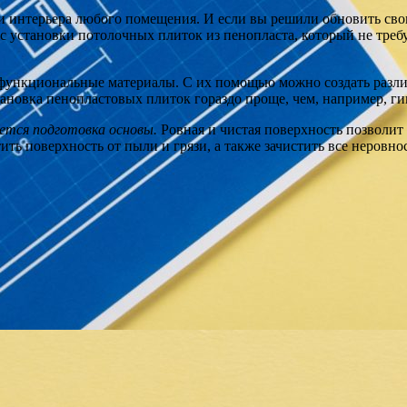
 интерьера любого помещения. И если вы решили обновить сво
с установки потолочных плиток из пенопласта, который не тре
функциональные материалы. С их помощью можно создать разл
становка пенопластовых плиток гораздо проще, чем, например, г
ется подготовка основы.
Ровная и чистая поверхность позволит 
ить поверхность от пыли и грязи, а также зачистить все неровн