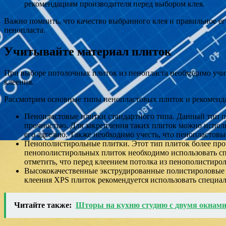
рекомендациям производителя перед выбором клея.
Важно помнить, что качество выбранного клея и правильное е
пенопласта.
Учитывайте материал плиток
При выборе потолочных плиток из пенопласта необходимо учит
клеения.
Рассмотрим основные типы пенопластовых плиток и рекоменда
Пенопластовые плитки стандартного типа. Данный тип п
прочностью. Для закрепления таких плиток можно испол
его адгезию. Также необходимо учесть, что пенопласто
Пенополистирольные плитки. Этот тип плиток более про
пенополистирольных плиток необходимо использовать сп
отметить, что перед клеением потолка из пенополистиро
Высококачественные экструдированные полистироловые п
клеения XPS плиток рекомендуется использовать специа
Читайте также:
Шторы на кухню студию с двумя окнами