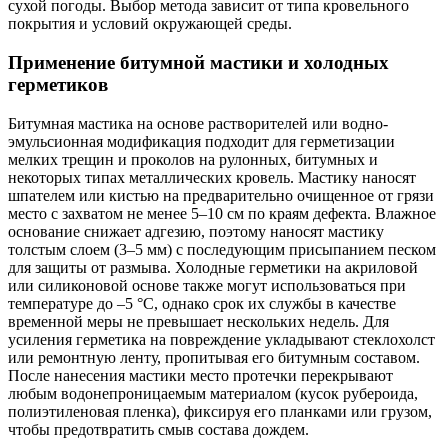
сухой погоды. Выбор метода зависит от типа кровельного
покрытия и условий окружающей среды.
Применение битумной мастики и холодных
герметиков
Битумная мастика на основе растворителей или водно-
эмульсионная модификация подходит для герметизации
мелких трещин и проколов на рулонных, битумных и
некоторых типах металлических кровель. Мастику наносят
шпателем или кистью на предварительно очищенное от грязи
место с захватом не менее 5–10 см по краям дефекта. Влажное
основание снижает адгезию, поэтому наносят мастику
толстым слоем (3–5 мм) с последующим присыпанием песком
для защиты от размыва. Холодные герметики на акриловой
или силиконовой основе также могут использоваться при
температуре до –5 °C, однако срок их службы в качестве
временной меры не превышает нескольких недель. Для
усиления герметика на повреждение укладывают стеклохолст
или ремонтную ленту, пропитывая его битумным составом.
После нанесения мастики место протечки перекрывают
любым водонепроницаемым материалом (кусок рубероида,
полиэтиленовая пленка), фиксируя его планками или грузом,
чтобы предотвратить смыв состава дождем.