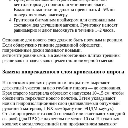
вентилятором до полного исчезновения влаги.
Влажность мастики не должна превышать 4–5% по
поверхностному влагомеру.
Грунтовка битумным праймером или специальным
составом для улучшения адгезии. Грунтовку наносят
равномерно и дают высохнуть в течение 1–2 часов.
Основание для нового слоя должно быть прочным и ровным.
Если обнаружено гниение деревянной обрешетки,
поврежденные доски заменяют новыми,
антисептированными. На железобетонных плитах трещины
расшивают и заделывают цементно-полимерной смесью.
Замена поврежденного слоя кровельного пирога
На плоских кровлях с рулонным покрытием вырезают
дефектный участок на всю глубину пирога — до основания.
Края старого материала обрезают с напуском 10–15 см, чтобы
обеспечить перехлест нового полотна. Затем укладывают
новый гидроизоляционный слой (наплавляемый битумный
рулонный материал, ПВХ-мембрану или ЭПДМ-каучук).
Стыки прогревают газовой горелкой или склеивают холодной
сваркой (для ПВХ) с нахлестом не менее 10 см. На скатных
кровлях с металлочерепицей или профнастилом заменяют