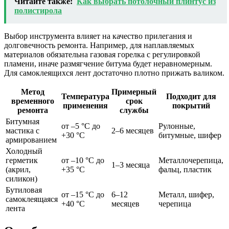
Читайте также:
Как выбрать потолочный плинтус из
полистирола
Выбор инструмента влияет на качество прилегания и
долговечность ремонта. Например, для наплавляемых
материалов обязательна газовая горелка с регулировкой
пламени, иначе размягчение битума будет неравномерным.
Для самоклеящихся лент достаточно плотно прижать валиком.
Метод
Примерный
Температура
Подходит для
временного
срок
применения
покрытий
ремонта
службы
Битумная
от –5 °C до
Рулонные,
мастика с
2–6 месяцев
+30 °C
битумные, шифер
армированием
Холодный
герметик
от –10 °C до
Металлочерепица,
1–3 месяца
(акрил,
+35 °C
фальц, пластик
силикон)
Бутиловая
от –15 °C до
6–12
Металл, шифер,
самоклеящаяся
+40 °C
месяцев
черепица
лента