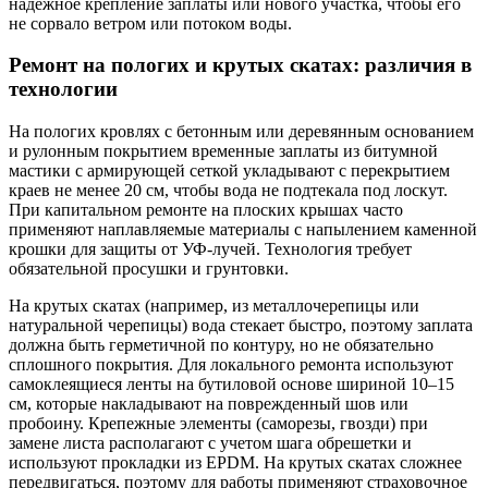
надежное крепление заплаты или нового участка, чтобы его
не сорвало ветром или потоком воды.
Ремонт на пологих и крутых скатах: различия в
технологии
На пологих кровлях с бетонным или деревянным основанием
и рулонным покрытием временные заплаты из битумной
мастики с армирующей сеткой укладывают с перекрытием
краев не менее 20 см, чтобы вода не подтекала под лоскут.
При капитальном ремонте на плоских крышах часто
применяют наплавляемые материалы с напылением каменной
крошки для защиты от УФ-лучей. Технология требует
обязательной просушки и грунтовки.
На крутых скатах (например, из металлочерепицы или
натуральной черепицы) вода стекает быстро, поэтому заплата
должна быть герметичной по контуру, но не обязательно
сплошного покрытия. Для локального ремонта используют
самоклеящиеся ленты на бутиловой основе шириной 10–15
см, которые накладывают на поврежденный шов или
пробоину. Крепежные элементы (саморезы, гвозди) при
замене листа располагают с учетом шага обрешетки и
используют прокладки из EPDM. На крутых скатах сложнее
передвигаться, поэтому для работы применяют страховочное