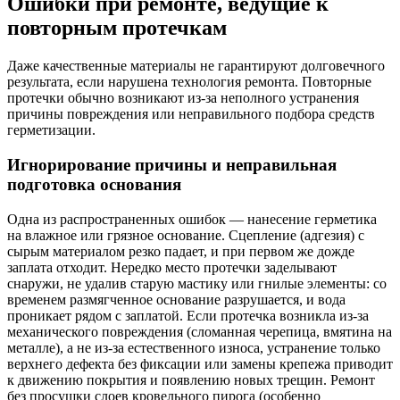
Ошибки при ремонте, ведущие к
повторным протечкам
Даже качественные материалы не гарантируют долговечного
результата, если нарушена технология ремонта. Повторные
протечки обычно возникают из-за неполного устранения
причины повреждения или неправильного подбора средств
герметизации.
Игнорирование причины и неправильная
подготовка основания
Одна из распространенных ошибок — нанесение герметика
на влажное или грязное основание. Сцепление (адгезия) с
сырым материалом резко падает, и при первом же дожде
заплата отходит. Нередко место протечки заделывают
снаружи, не удалив старую мастику или гнилые элементы: со
временем размягченное основание разрушается, и вода
проникает рядом с заплатой. Если протечка возникла из-за
механического повреждения (сломанная черепица, вмятина на
металле), а не из-за естественного износа, устранение только
верхнего дефекта без фиксации или замены крепежа приводит
к движению покрытия и появлению новых трещин. Ремонт
без просушки слоев кровельного пирога (особенно