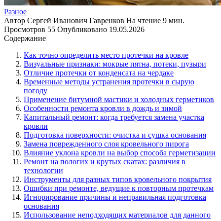
Разное
Автор
Сергей Иванович Гавренков
На чтение
9 мин.
Просмотров
55
Опубликовано
19.05.2026
Содержание
Как точно определить место протечки на кровле
Визуальные признаки: мокрые пятна, потеки, пузыри
Отличие протечки от конденсата на чердаке
Временные методы устранения протечки в сырую
погоду
Применение битумной мастики и холодных герметиков
Особенности ремонта кровли в дождь и зимой
Капитальный ремонт: когда требуется замена участка
кровли
Подготовка поверхности: очистка и сушка основания
Замена поврежденного слоя кровельного пирога
Влияние уклона кровли на выбор способа герметизации
Ремонт на пологих и крутых скатах: различия в
технологии
Инструменты для разных типов кровельного покрытия
Ошибки при ремонте, ведущие к повторным протечкам
Игнорирование причины и неправильная подготовка
основания
Использование неподходящих материалов для данного