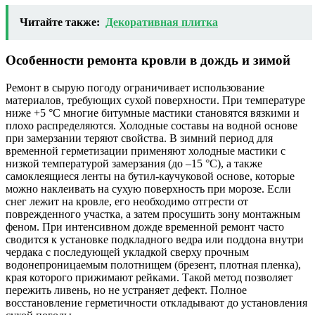
Читайте также:
Декоративная плитка
Особенности ремонта кровли в дождь и зимой
Ремонт в сырую погоду ограничивает использование
материалов, требующих сухой поверхности. При температуре
ниже +5 °C многие битумные мастики становятся вязкими и
плохо распределяются. Холодные составы на водной основе
при замерзании теряют свойства. В зимний период для
временной герметизации применяют холодные мастики с
низкой температурой замерзания (до –15 °C), а также
самоклеящиеся ленты на бутил-каучуковой основе, которые
можно наклеивать на сухую поверхность при морозе. Если
снег лежит на кровле, его необходимо отгрести от
поврежденного участка, а затем просушить зону монтажным
феном. При интенсивном дожде временной ремонт часто
сводится к установке подкладного ведра или поддона внутри
чердака с последующей укладкой сверху прочным
водонепроницаемым полотнищем (брезент, плотная пленка),
края которого прижимают рейками. Такой метод позволяет
пережить ливень, но не устраняет дефект. Полное
восстановление герметичности откладывают до установления