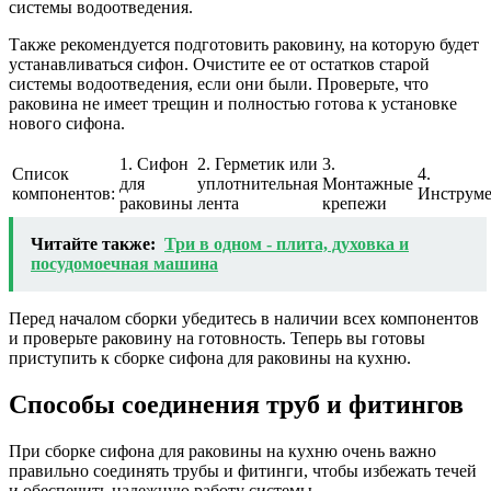
системы водоотведения.
Также рекомендуется подготовить раковину, на которую будет
устанавливаться сифон. Очистите ее от остатков старой
системы водоотведения, если они были. Проверьте, что
раковина не имеет трещин и полностью готова к установке
нового сифона.
1. Сифон
2. Герметик или
3.
Список
4.
для
уплотнительная
Монтажные
компонентов:
Инструм
раковины
лента
крепежи
Читайте также:
Три в одном - плита, духовка и
посудомоечная машина
Перед началом сборки убедитесь в наличии всех компонентов
и проверьте раковину на готовность. Теперь вы готовы
приступить к сборке сифона для раковины на кухню.
Способы соединения труб и фитингов
При сборке сифона для раковины на кухню очень важно
правильно соединять трубы и фитинги, чтобы избежать течей
и обеспечить надежную работу системы.