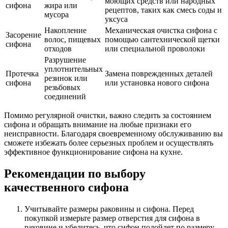
моющих средств или народных
сифона
жира или
рецептов, таких как смесь соды и
мусора
уксуса
Накопление
Механическая очистка сифона с
Засорение
волос, пищевых
помощью сантехнической щетки
сифона
отходов
или специальной проволоки
Разрушение
уплотнительных
Протечка
Замена поврежденных деталей
резинок или
сифона
или установка нового сифона
резьбовых
соединений
Помимо регулярной очистки, важно следить за состоянием
сифона и обращать внимание на любые признаки его
неисправности. Благодаря своевременному обслуживанию вы
сможете избежать более серьезных проблем и осуществлять
эффективное функционирование сифона на кухне.
Рекомендации по выбору
качественного сифона
Учитывайте размеры раковины и сифона. Перед
покупкой измерьте размер отверстия для сифона в
раковине и убедитесь, что сифон подойдет по размеру.