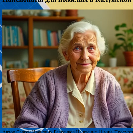
Автор
Сергей Иванович Гавренков
На чтение
11 мин.
Просмот