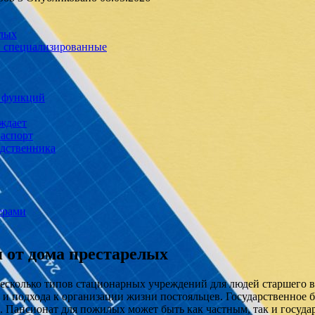
елых
и специализированные
я функций
рждает
паспорт
одственника
ерами
 от дома престарелых
несколько типов стационарных учреждений для людей старшего 
г и подхода к организации жизни постояльцев. Государственное
. Пансионат для пожилых может быть как частным, так и госуда