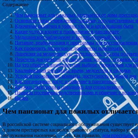
Содержание
Чем пансионат для пожилых отличается от дома престар
Основные типы учреждений: частные, государственные 
Ключевые различия в уровне ухода и организации быта
Какие услуги входят в проживание в пансионате
Медицинское наблюдение и круглосуточный уход
Питание, реабилитация и программы для восстановлени
Как проверить лицензию и документы пансионата
Лицензия на медицинскую деятельность: что она подтве
Перечень документов для заселения: договор, справки и 
На что обратить внимание при выборе учреждения для р
Квалификация персонала: врачи, медсестры и сиделки
Условия проживания: комнаты, доступность и режим дня
Как организован досуг и общение в пансионате
Кружки, экскурсии и праздники для социализации
Правила посещения родственниками и общение с волонт
Видео
Чем пансионат для пожилых отличается
В российской системе социального обслуживания существует 
и домом престарелых касаются правового статуса, набора услу
обслуживания населения, — это, как правило,
дом престарелых