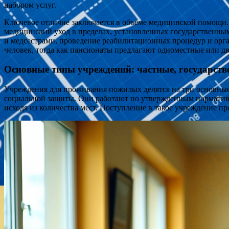
набором услуг.
Ключевое отличие заключается в объеме медицинской помощи.
медицинский уход в пределах, установленных государственны
и медсестрами, проведение реабилитационных процедур и орга
человек, тогда как пансионаты предлагают одноместные или д
Основные типы учреждений: частные, государст
Учреждения для проживания пожилых делятся на три основные
социальной защиты. Они работают по утвержденным норматива
исходя из количества мест. Поступление в такое учреждение 