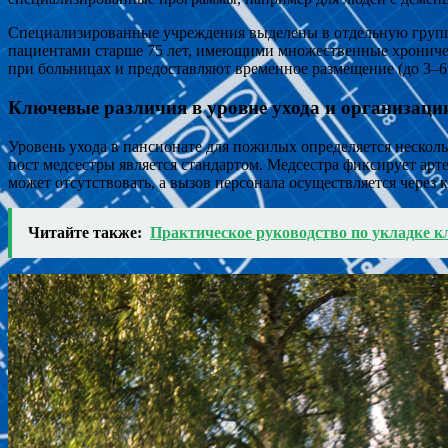
Специализированные учреждения выделены в отдельную группу.
пациентами старше 75 лет, имеющими множественные хрониче
при больницах и предоставляют временное размещение (до 3–6 
Ключевые различия в уровне ухода и организаци
Уровень ухода в пансионате для пожилых определяется неско
пост медсестры является стандартом. Медсестра фиксирует арт
может отсутствовать, а вызов персонала осуществляется через 
Читайте также:
Практическое руководство по укладке 