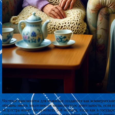
Частные пансионаты для пожилых создаются как коммерческие
обязаны иметь лицензию на медицинскую деятельность, если п
медсестра может обслуживать 5–8 человек, тогда как в госуда
специализированные программы, например для людей с деменц