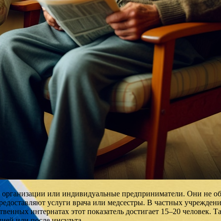
 организации или индивидуальные предприниматели. Они не об
редоставляют услуги врача или медсестры. В частных учрежден
рственных интернатах этот показатель достигает 15–20 человек.
ией или после инсульта.