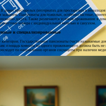
 В домах престарелых (интернатах для престарелых и инвалидо
м заданием. Пансионаты для пожилых, особенно частные, ориен
низацию досуга. Также различаются условия проживания: в дом
вухместные номера с индивидуальной мебелью и санузлом.
венные и специализированные
 категории. Государственные пансионаты (часто называемые д
м: площадь комнаты на одного проживающего должна быть не м
происходит по направлению органов соцзащиты при наличии мед