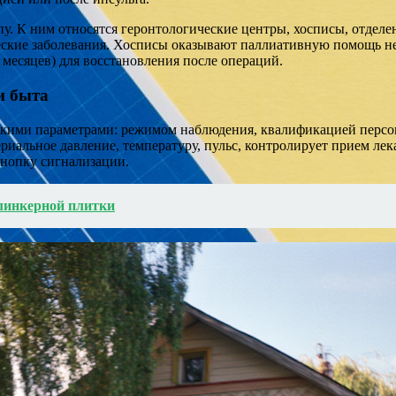
 К ним относятся геронтологические центры, хосписы, отделен
ские заболевания. Хосписы оказывают паллиативную помощь не
месяцев) для восстановления после операций.
и быта
лькими параметрами: режимом наблюдения, квалификацией персо
ериальное давление, температуру, пульс, контролирует прием ле
кнопку сигнализации.
клинкерной плитки