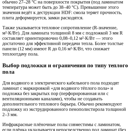
обычно 27–28 °C на поверхности покрытия (под ламинатом
температура может быть до 38–40 °C). Превышение этого
значения ведёт к деструкции HDF: смола теряет прочность,
плита деформируется, замки расходятся.
Также указывается тепловое сопротивление (R-значение,
м²·К/Вт). Для ламината толщиной 8 мм с подложкой 3 мм R
составляет ориентировочно 0,08–0,12 м²·К/Вт — этого
достаточно для эффективной передачи тепла. Более толстые
панели (12 мм) имеют R до 0,16 м²·К/Вт, что снижает
теплоотдачу пола.
Выбор подложки и ограничения по типу теплого
пола
Для водяного и электрического кабельного пола подходят
ламинат с маркировкой «для водяного тёплого пола» и
подложка без закрытых пор (перфорированная или с
вентиляционными каналами), чтобы не создавать
дополнительного теплового барьера. Обычно рекомендуют
подложку из экструдированного пенополистирола толщиной
2–3 мм.
Инфракрасные плёночные полы совместимы с ламинатом,
если плёнка укладывается непосредственно под ламинат (без