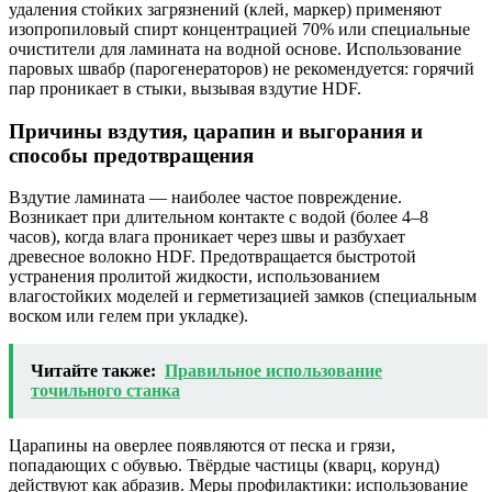
удаления стойких загрязнений (клей, маркер) применяют
изопропиловый спирт концентрацией 70% или специальные
очистители для ламината на водной основе. Использование
паровых швабр (парогенераторов) не рекомендуется: горячий
пар проникает в стыки, вызывая вздутие HDF.
Причины вздутия, царапин и выгорания и
способы предотвращения
Вздутие ламината — наиболее частое повреждение.
Возникает при длительном контакте с водой (более 4–8
часов), когда влага проникает через швы и разбухает
древесное волокно HDF. Предотвращается быстротой
устранения пролитой жидкости, использованием
влагостойких моделей и герметизацией замков (специальным
воском или гелем при укладке).
Читайте также:
Правильное использование
точильного станка
Царапины на оверлее появляются от песка и грязи,
попадающих с обувью. Твёрдые частицы (кварц, корунд)
действуют как абразив. Меры профилактики: использование