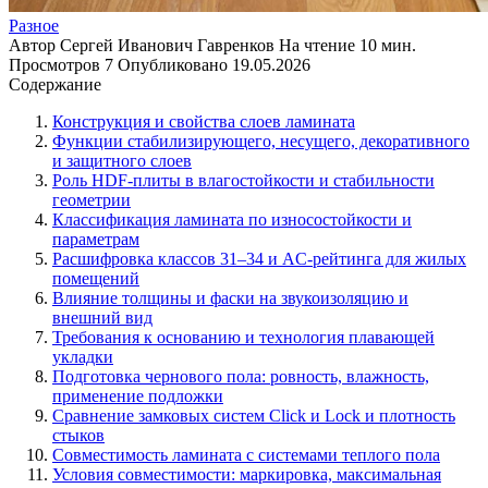
Разное
Автор
Сергей Иванович Гавренков
На чтение
10 мин.
Просмотров
7
Опубликовано
19.05.2026
Содержание
Конструкция и свойства слоев ламината
Функции стабилизирующего, несущего, декоративного
и защитного слоев
Роль HDF-плиты в влагостойкости и стабильности
геометрии
Классификация ламината по износостойкости и
параметрам
Расшифровка классов 31–34 и AC-рейтинга для жилых
помещений
Влияние толщины и фаски на звукоизоляцию и
внешний вид
Требования к основанию и технология плавающей
укладки
Подготовка чернового пола: ровность, влажность,
применение подложки
Сравнение замковых систем Click и Lock и плотность
стыков
Совместимость ламината с системами теплого пола
Условия совместимости: маркировка, максимальная