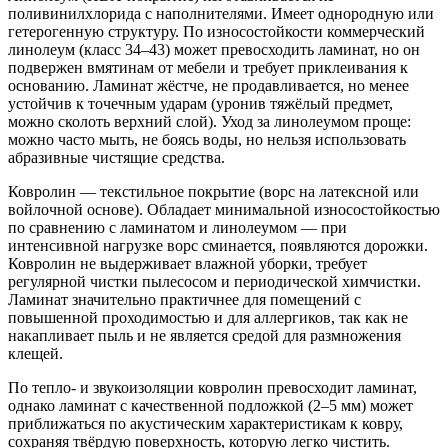
поливинилхлорида с наполнителями. Имеет однородную или
гетерогенную структуру. По износостойкости коммерческий
линолеум (класс 34–43) может превосходить ламинат, но он
подвержен вмятинам от мебели и требует приклеивания к
основанию. Ламинат жёстче, не продавливается, но менее
устойчив к точечным ударам (уронив тяжёлый предмет,
можно сколоть верхний слой). Уход за линолеумом проще:
можно часто мыть, не боясь воды, но нельзя использовать
абразивные чистящие средства.
Ковролин — текстильное покрытие (ворс на латексной или
войлочной основе). Обладает минимальной износостойкостью
по сравнению с ламинатом и линолеумом — при
интенсивной нагрузке ворс сминается, появляются дорожки.
Ковролин не выдерживает влажной уборки, требует
регулярной чистки пылесосом и периодической химчистки.
Ламинат значительно практичнее для помещений с
повышенной проходимостью и для аллергиков, так как не
накапливает пыль и не является средой для размножения
клещей.
По тепло- и звукоизоляции ковролин превосходит ламинат,
однако ламинат с качественной подложкой (2–5 мм) может
приближаться по акустическим характеристикам к ковру,
сохраняя твёрдую поверхность, которую легко чистить.