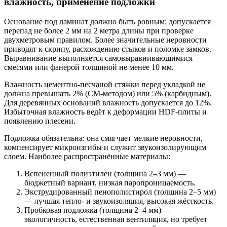
влажность, применение подложки
Основание под ламинат должно быть ровным: допускается
перепад не более 2 мм на 2 метра длины при проверке
двухметровым правилом. Более значительные неровности
приводят к скрипу, расхождению стыков и поломке замков.
Выравнивание выполняется самовыравнивающимися
смесями или фанерой толщиной не менее 10 мм.
Влажность цементно-песчаной стяжки перед укладкой не
должна превышать 2% (CM-методом) или 5% (карбидным).
Для деревянных оснований влажность допускается до 12%.
Избыточная влажность ведёт к деформации HDF-плиты и
появлению плесени.
Подложка обязательна: она смягчает мелкие неровности,
компенсирует микроизгибы и служит звукоизолирующим
слоем. Наиболее распространённые материалы:
Вспененный полиэтилен (толщина 2–3 мм) —
бюджетный вариант, низкая паропроницаемость.
Экструдированный пенополистирол (толщина 2–5 мм)
— лучшая тепло- и звукоизоляция, высокая жёсткость.
Пробковая подложка (толщина 2–4 мм) —
экологичность, естественная вентиляция, но требует