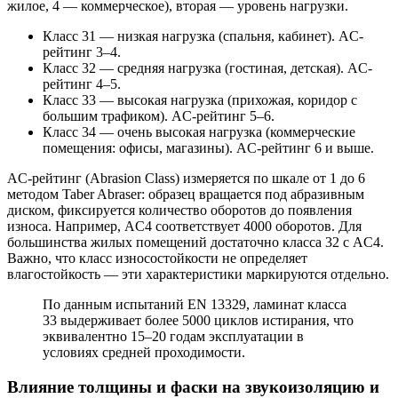
жилое, 4 — коммерческое), вторая — уровень нагрузки.
Класс 31 — низкая нагрузка (спальня, кабинет). AC-
рейтинг 3–4.
Класс 32 — средняя нагрузка (гостиная, детская). AC-
рейтинг 4–5.
Класс 33 — высокая нагрузка (прихожая, коридор с
большим трафиком). AC-рейтинг 5–6.
Класс 34 — очень высокая нагрузка (коммерческие
помещения: офисы, магазины). AC-рейтинг 6 и выше.
AC-рейтинг (Abrasion Class) измеряется по шкале от 1 до 6
методом Taber Abraser: образец вращается под абразивным
диском, фиксируется количество оборотов до появления
износа. Например, AC4 соответствует 4000 оборотов. Для
большинства жилых помещений достаточно класса 32 с AC4.
Важно, что класс износостойкости не определяет
влагостойкость — эти характеристики маркируются отдельно.
По данным испытаний EN 13329, ламинат класса
33 выдерживает более 5000 циклов истирания, что
эквивалентно 15–20 годам эксплуатации в
условиях средней проходимости.
Влияние толщины и фаски на звукоизоляцию и