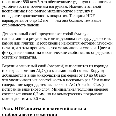
превышает 850 кг/м³, что обеспечивает ударную прочность и
устойчивость к точечным нагрузкам. Именно этот слой
воспринимает основную механическую нагрузку и
определяет долговечность покрытия. Толщина HDF
варьируется от 6 до 12 мм — чем она больше, тем выше
стабильность панели.
Декоративный слой представляет собой бумагу с
напечатанным рисунком, имитирующим текстуру древесины,
камня или плитки. Изображение наносится методом глубокой
печати, а затем пропитывается меламиновой смолой. Цвет и
фактура не влияют на механические свойства, но определяют
эстетику покрытия.
Верхний защитный слой (оверлей) выполняется из корунда
(оксида алюминия Al₂O₃) и меламиновой смолы. Корунд
добавляется в виде микрочастиц размером от 10 до 60 мкм,
что увеличивает износостойкость в несколько раз. Чем выше
содержание корунда, тем выше класс AC (Abrasion Class) —
истирание защитного слоя. Минимальная толщина оверлея
составляет около 0,2 мм, но на коммерческих покрытиях
может достигать 0,6 мм.
Роль HDF-плиты в влагостойкости и
стабильности геометрии