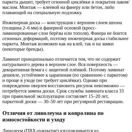
паркета дышит, требует сезонной циклёвки и покрытия лаком/
маслом. Монтаж — клеевой на фанеру или бетон, либо
плавающий на специальную подложку.
Инженерная доска — конструкция с верхним слоем шпона
(толщина 2–6 мм) и фанерной основой (кросс-
ламинированные слои берёзы или тополя). Фанера не боится
сезонных деформаций, поэтому инженерная доска стабильнее
паркета. Монтаж возможен как на клей, так и на замки
(некоторые бренды).
Ламинат принципиально отличается тем, что не содержит
натурального дерева в верхнем слое. Вся поверхность —
декоративная бумага с защитной плёнкой. Поэтому ламинат
дешевле, устойчивее к царапинам (по сравнению с паркетом)
и проще в уходе (не требует циклёвки). Однако при
повреждении оверлея восстановить рисунок невозможно —
потребуется замена доски. Срок службы ламината класса 33
при правильной эксплуатации составляет 15–20 лет,
паркетной доски — 30–50 лет при регулярной реставрации.
Отличия от линолеума и ковролина по
износостойкости и уходу
Линолеум (ПВХ-покрытие) изготавливается из