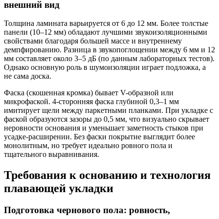
внешний вид
Толщина ламината варьируется от 6 до 12 мм. Более толстые
панели (10–12 мм) обладают лучшими звукоизоляционными
свойствами благодаря большей массе и внутреннему
демпфированию. Разница в звукопоглощении между 6 мм и 12
мм составляет около 3–5 дБ (по данным лабораторных тестов).
Однако основную роль в шумоизоляции играет подложка, а
не сама доска.
Фаска (скошенная кромка) бывает V-образной или
микрофаской. 4-сторонняя фаска глубиной 0,3–1 мм
имитирует щели между паркетными планками. При укладке с
фаской образуются зазоры до 0,5 мм, что визуально скрывает
неровности основания и уменьшает заметность стыков при
усадке-расширении. Без фаски покрытие выглядит более
монолитным, но требует идеально ровного пола и
тщательного выравнивания.
Требования к основанию и технология
плавающей укладки
Подготовка чернового пола: ровность,