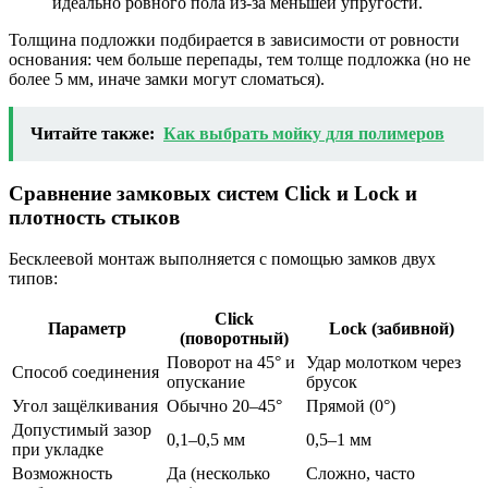
идеально ровного пола из-за меньшей упругости.
Толщина подложки подбирается в зависимости от ровности
основания: чем больше перепады, тем толще подложка (но не
более 5 мм, иначе замки могут сломаться).
Читайте также:
Как выбрать мойку для полимеров
Сравнение замковых систем Click и Lock и
плотность стыков
Бесклеевой монтаж выполняется с помощью замков двух
типов:
Click
Параметр
Lock (забивной)
(поворотный)
Поворот на 45° и
Удар молотком через
Способ соединения
опускание
брусок
Угол защёлкивания
Обычно 20–45°
Прямой (0°)
Допустимый зазор
0,1–0,5 мм
0,5–1 мм
при укладке
Возможность
Да (несколько
Сложно, часто