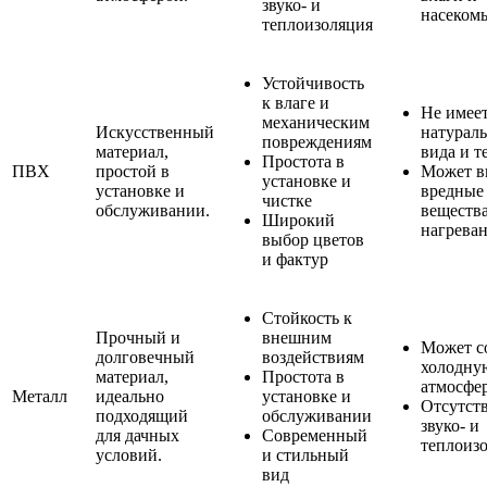
звуко- и
насеком
теплоизоляция
Устойчивость
к влаге и
Не имее
механическим
Искусственный
натурал
повреждениям
материал,
вида и т
Простота в
ПВХ
простой в
Может в
установке и
установке и
вредные
чистке
обслуживании.
веществ
Широкий
нагрева
выбор цветов
и фактур
Стойкость к
Прочный и
внешним
Может с
долговечный
воздействиям
холодну
материал,
Простота в
атмосфе
Металл
идеально
установке и
Отсутст
подходящий
обслуживании
звуко- и
для дачных
Современный
теплоиз
условий.
и стильный
вид