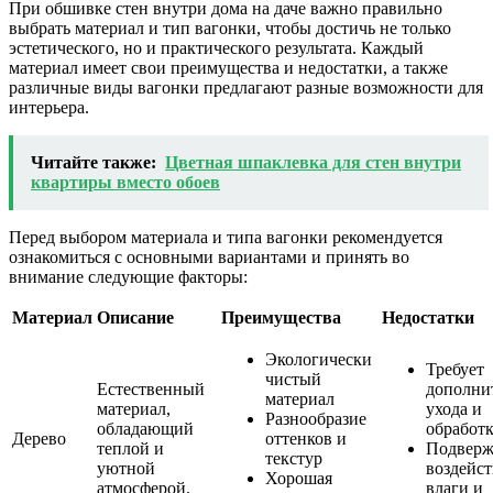
При обшивке стен внутри дома на даче важно правильно
выбрать материал и тип вагонки, чтобы достичь не только
эстетического, но и практического результата. Каждый
материал имеет свои преимущества и недостатки, а также
различные виды вагонки предлагают разные возможности для
интерьера.
Читайте также:
Цветная шпаклевка для стен внутри
квартиры вместо обоев
Перед выбором материала и типа вагонки рекомендуется
ознакомиться с основными вариантами и принять во
внимание следующие факторы:
Материал
Описание
Преимущества
Недостатки
Экологически
Требует
чистый
Естественный
дополни
материал
материал,
ухода и
Разнообразие
обладающий
обработ
Дерево
оттенков и
теплой и
Подверж
текстур
уютной
воздейс
Хорошая
атмосферой.
влаги и