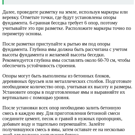
Далее, проведите разметку на земле, используя маркеры или
веревку. Отметьте точки, где будут установлены опоры
фундамента. 6-гранная беседка требует 6 опор, поэтому
учитывайте это при разметке. Расположите маркеры точно по
периметру основы.
После разметки приступайте к рытью ям под опоры
фундамента. Глубина ямы должна быть рассчитана с учетом
высоты фундамента и желаемой высоты беседки.
Рекомендуется глубина ямы составлять около 60-70 см, чтобы
обеспечить устойчивость строения.
Опоры могут быть выполнены из бетонных блоков,
деревянных брусьев или металлических столбов. Подготовьте
необходимое количество опор, учитывая их высоту и размеры.
Установите опоры в подготовленные ямы и выравняйте их
вертикально с помощью уровня.
После установки всех опор необходимо залить бетонную
смесь в каждую яму. Для приготовления бетонной смеси
соедините цемент, песок и гравий в нужных пропорциях,
добавьте воду и тщательно перемешайте. Залейте
получившуюся смесь в ямы, затем оставьте ее на несколько
дней для полного застывания бетона.