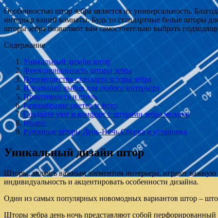
Особенностью штор зебра является их универсальность. Благо
интерьер вашей комнаты. Будь то стандартные белые шторы дл
шторы зебра позволяют вам самостоятельно выбрать подходящи
Содержание
Уникальный дизайн штор
Функциональность шторы зебра
Преимущества стандарта шторы зебра
Идеальный выбор для любого интерьера
Практичность и стиль
Разнообразие цветов и фото
Создайте уют и комфорт с шторами зебра меланж
Видео:
Рулонные шторы День-Ночь.Сборка и установка
Уникальный дизайн штор
Шторы, являясь важным элементом интерьера, играют важную 
индивидуальность и акцентировать особенности дизайна.
Один из самых популярных новомодных вариантов штор – шторы
Шторы зебра день ночь представляют собой перфорированный м