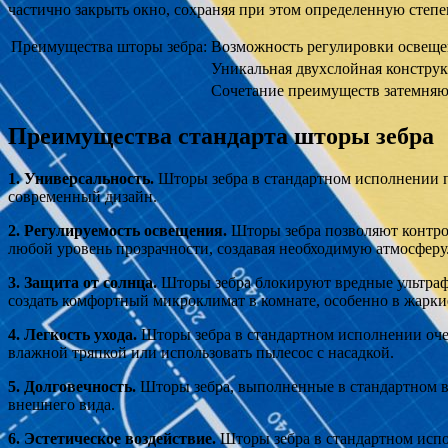
частично закрыть окно, сохраняя при этом определенную степе
Преимущества шторы зебра:
Возможность регулировки освеще
Уникальная двухслойная констру
Сочетание преимуществ затемняю
Преимущества стандарта шторы зебра
1. Универсальность.
Шторы зебра в стандартном исполнении по
современный дизайн.
2. Регулируемость освещения.
Шторы зебра позволяют контрол
любой уровень прозрачности, создавая необходимую атмосферу
3. Защита от солнца.
Шторы зебра блокируют вредные ультраф
создать комфортный микроклимат в комнате, особенно в жарки
4. Легкость ухода.
Шторы зебра в стандартном исполнении очен
влажной тряпкой или использовать пылесос с насадкой.
5. Долговечность.
Шторы зебра, выполненные в стандартном ва
внешнего вида.
6. Эстетическое воздействие.
Шторы зебра в стандартном испо