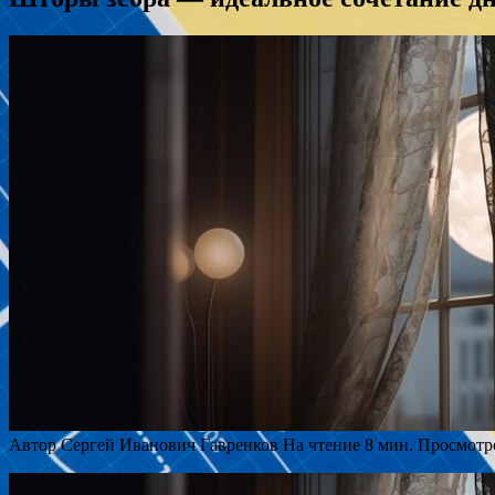
Автор
Сергей Иванович Гавренков
На чтение
8 мин.
Просмотр