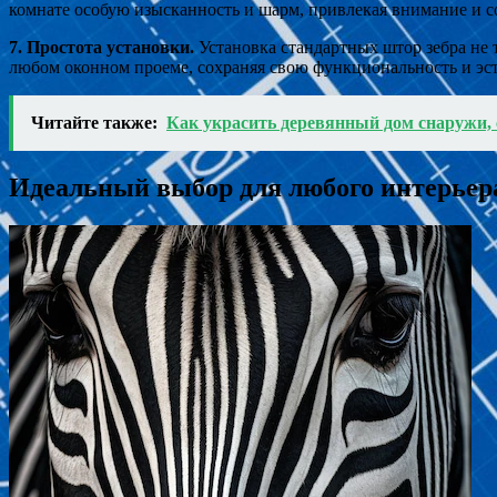
комнате особую изысканность и шарм, привлекая внимание и с
7. Простота установки.
Установка стандартных штор зебра не 
любом оконном проеме, сохраняя свою функциональность и эст
Читайте также:
Как украсить деревянный дом снаружи,
Идеальный выбор для любого интерьер