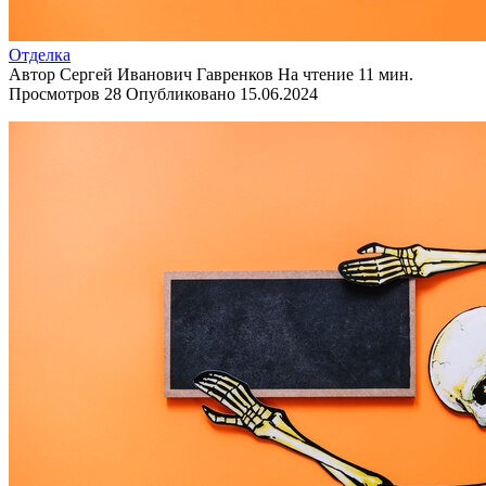
Отделка
Автор
Сергей Иванович Гавренков
На чтение
11 мин.
Просмотров
28
Опубликовано
15.06.2024