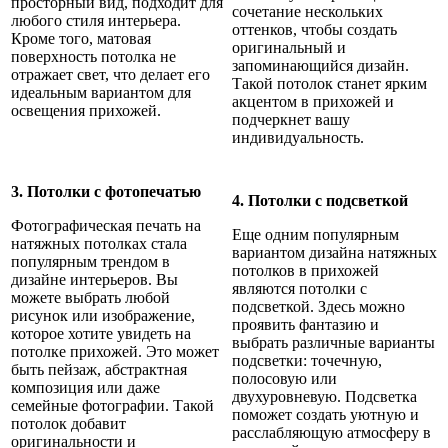
просторный вид, подходит для
сочетание нескольких
любого стиля интерьера.
оттенков, чтобы создать
Кроме того, матовая
оригинальный и
поверхность потолка не
запоминающийся дизайн.
отражает свет, что делает его
Такой потолок станет ярким
идеальным вариантом для
акцентом в прихожей и
освещения прихожей.
подчеркнет вашу
индивидуальность.
3. Потолки с фотопечатью
4. Потолки с подсветкой
Фотографическая печать на
Еще одним популярным
натяжных потолках стала
вариантом дизайна натяжных
популярным трендом в
потолков в прихожей
дизайне интерьеров. Вы
являются потолки с
можете выбрать любой
подсветкой. Здесь можно
рисунок или изображение,
проявить фантазию и
которое хотите увидеть на
выбрать различные варианты
потолке прихожей. Это может
подсветки: точечную,
быть пейзаж, абстрактная
полосовую или
композиция или даже
двухуровневую. Подсветка
семейные фотографии. Такой
поможет создать уютную и
потолок добавит
расслабляющую атмосферу в
оригинальности и