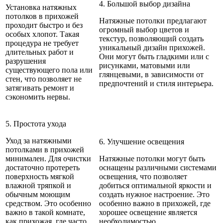
4. Большой выбор дизайна
Установка натяжных
потолков в прихожей
Натяжные потолки предлагают
проходит быстро и без
огромный выбор цветов и
особых хлопот. Такая
текстур, позволяющий создать
процедура не требует
уникальный дизайн прихожей.
длительных работ и
Они могут быть гладкими или с
разрушения
рисунками, матовыми или
существующего пола или
глянцевыми, в зависимости от
стен, что позволяет не
предпочтений и стиля интерьера.
затягивать ремонт и
сэкономить нервы.
5. Простота ухода
Уход за натяжными
6. Улучшение освещения
потолками в прихожей
минимален. Для очистки
Натяжные потолки могут быть
достаточно протереть
оснащены различными системами
поверхность мягкой
освещения, что позволяет
влажной тряпкой и
добиться оптимальной яркости и
обычным моющим
создать нужное настроение. Это
средством. Это особенно
особенно важно в прихожей, где
важно в такой комнате,
хорошее освещение является
как прихожая, где часто
необходимостью.