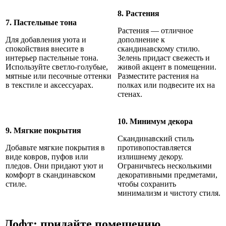
8. Растения
7. Пастельные тона
Растения — отличное
Для добавления уюта и
дополнение к
спокойствия внесите в
скандинавскому стилю.
интерьер пастельные тона.
Зелень придаст свежесть и
Используйте светло-голубые,
живой акцент в помещении.
мятные или песочные оттенки
Разместите растения на
в текстиле и аксессуарах.
полках или подвесите их на
стенах.
10. Минимум декора
9. Мягкие покрытия
Скандинавский стиль
Добавьте мягкие покрытия в
противопоставляется
виде ковров, пуфов или
излишнему декору.
пледов. Они придают уют и
Ограничьтесь несколькими
комфорт в скандинавском
декоративными предметами,
стиле.
чтобы сохранить
минимализм и чистоту стиля.
Лофт: придайте помещению