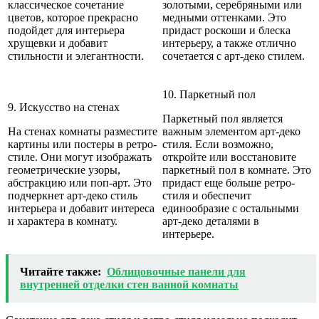
классическое сочетание
золотыми, серебряными или
цветов, которое прекрасно
медными оттенками. Это
подойдет для интерьера
придаст роскоши и блеска
хрущевки и добавит
интерьеру, а также отлично
стильности и элегантности.
сочетается с арт-деко стилем.
10. Паркетный пол
9. Искусство на стенах
Паркетный пол является
На стенах комнаты разместите
важным элементом арт-деко
картины или постеры в ретро-
стиля. Если возможно,
стиле. Они могут изображать
откройте или восстановите
геометрические узоры,
паркетный пол в комнате. Это
абстракцию или поп-арт. Это
придаст еще больше ретро-
подчеркнет арт-деко стиль
стиля и обеспечит
интерьера и добавит интереса
единообразие с остальными
и характера в комнату.
арт-деко деталями в
интерьере.
Читайте также:
Облицовочные панели для
внутренней отделки стен ванной комнаты