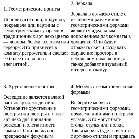
2. Зеркала
1. Геометрические принты
Зеркала в арт-деко стиле с
Используйте обои, подушки,
изящными рамами или
покрывала или картины с
геометрическими формами
геометрическими узорами в
являются идеальным
традиционных арт-деко цветах
дополнением для комнаты в
— черном, белом, золотом или
хрущевке. Они будут
серебре. Это привнесет в
отражать свет и создавать
комнату ретро-стиль и сделает
ощущение простора в
ее более стильной и
небольшом помещении, а
элегантной.
также добавят визуальный
интерес и гламур.
3. Хрустальные люстры
4. Мебель с геометрическими
формами
Освещение является важной
частью арт-деко дизайна.
Выберите мебель с
Установите хрустальные
геометрическими формами,
люстры или люстры в стиле
прямыми линиями и острыми
арт-деко для придания
углами. Это могут быть
роскоши и элегантности
столы, стулья или полки.
комнате. Они окажутся
Такая мебель будет сочетаться
прекрасным фокусным
с арт-деко стилем и придавать